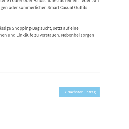
htene Loafer oder Halbschuhe aus feinem Leder. Am
nzügen oder sommerlichen Smart Casual Outfits
ssige Shopping-Bag sucht, setzt auf eine
chen und Einkäufe zu verstauen. Nebenbei sorgen
Nächster Eintrag