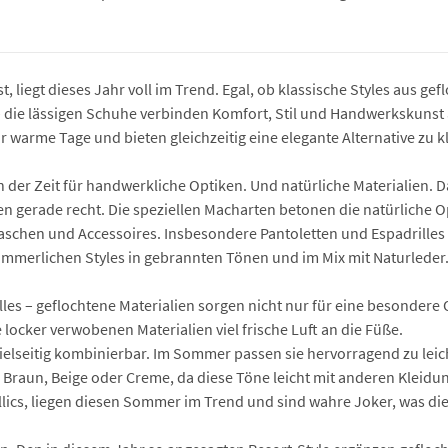
ist, liegt dieses Jahr voll im Trend. Egal, ob klassische Styles aus
– die lässigen Schuhe verbinden Komfort, Stil und Handwerkskunst 
ür warme Tage und bieten gleichzeitig eine elegante Alternative zu
r an der Zeit für handwerkliche Optiken. Und natürliche Materialie
en gerade recht. Die speziellen Macharten betonen die natürliche 
 Taschen und Accessoires. Insbesondere Pantoletten und Espadrill
mmerlichen Styles in gebrannten Tönen und im Mix mit Naturleder
lles – geflochtene Materialien sorgen nicht nur für eine besondere
ocker verwobenen Materialien viel frische Luft an die Füße.
elseitig kombinierbar. Im Sommer passen sie hervorragend zu leic
wie Braun, Beige oder Creme, da diese Töne leicht mit anderen Kle
allics, liegen diesen Sommer im Trend und sind wahre Joker, was d