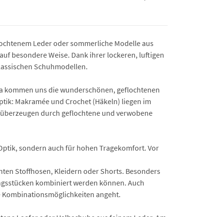
 geflochtenem Leder oder sommerliche Modelle aus
auf besondere Weise. Dank ihrer lockeren, luftigen
 klassischen Schuhmodellen.
n. Da kommen uns die wunderschönen, geflochtenen
Optik: Makramée und Crochet (Häkeln) liegen im
es überzeugen durch geflochtene und verwobene
.
 Optik, sondern auch für hohen Tragekomfort. Vor
hten Stoffhosen, Kleidern oder Shorts. Besonders
idungsstücken kombiniert werden können. Auch
ie Kombinationsmöglichkeiten angeht.