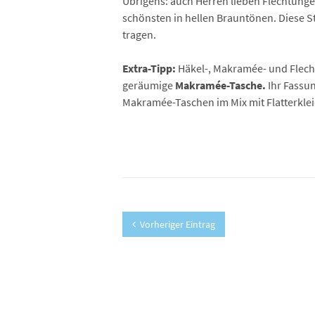
Übrigens: auch Herren lieben Flechtunge
schönsten in hellen Brauntönen. Diese St
tragen.
Extra-Tipp:
Häkel-, Makramée- und Flecht
geräumige
Makramée-Tasche.
Ihr Fassu
Makramée-Taschen im Mix mit Flatterkle
Vorheriger Eintrag