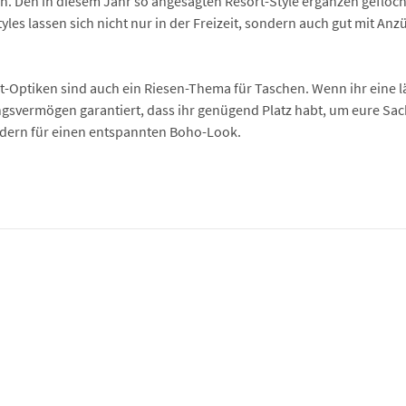
n. Den in diesem Jahr so angesagten Resort-Style ergänzen gefloc
yles lassen sich nicht nur in der Freizeit, sondern auch gut mit A
-Optiken sind auch ein Riesen-Thema für Taschen. Wenn ihr eine lä
ngsvermögen garantiert, dass ihr genügend Platz habt, um eure Sa
idern für einen entspannten Boho-Look.