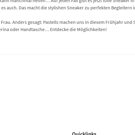
 kann manchmal helfen… Auf jeden Fall gibt es jetzt tolle Sneaker 
nd es auch. Das macht die stylishen Sneaker zu perfekten Begleitern i
 Frau. Anders gesagt: Pastells machen uns in diesem Frühjahr und
lerina oder Handtasche… Entdecke die Möglichkeiten!
Quicklinks