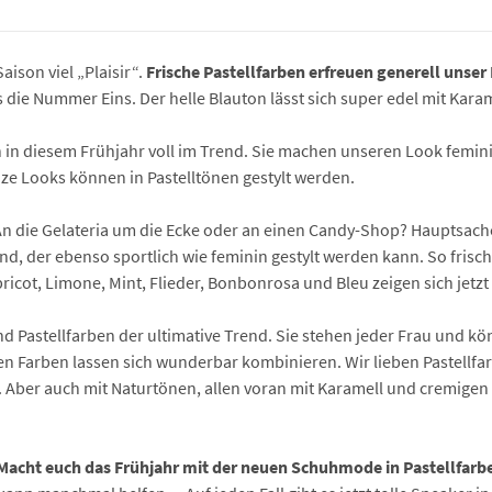
aison viel „Plaisir“.
Frische Pastellfarben erfreuen generell unse
ns die Nummer Eins. Der helle Blauton lässt sich super edel mit Kar
 in diesem Frühjahr voll im Trend. Sie machen unseren Look feminin 
ze Looks können in Pastelltönen gestylt werden.
An die Gelateria um die Ecke oder an einen Candy-Shop? Hauptsach
end, der ebenso sportlich wie feminin gestylt werden kann. So frisc
pricot, Limone, Mint, Flieder, Bonbonrosa und Bleu zeigen sich jetzt
 Pastellfarben der ultimative Trend. Sie stehen jeder Frau und 
rten Farben lassen sich wunderbar kombinieren. Wir lieben Pastellf
Aber auch mit Naturtönen, allen voran mit Karamell und cremigen 
 Macht euch das Frühjahr mit der neuen Schuhmode in Pastellfarbe