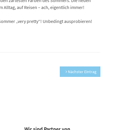
in den zartesten Farben des Sommers. Die neuen
m Alltag, auf Reisen – ach, eigentlich immer!
 Sommer „very pretty“! Unbedingt ausprobieren!
Nächster Eintrag
Wir sind Partner von