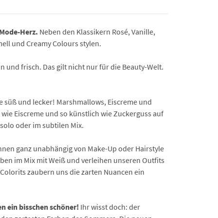
r Mode-Herz.
Neben den Klassikern Rosé, Vanille,
amell und Creamy Colours stylen.
und frisch. Das gilt nicht nur für die Beauty-Welt.
e süß und lecker! Marshmallows, Eiscreme und
h wie Eiscreme und so künstlich wie Zuckerguss auf
 solo oder im subtilen Mix.
können ganz unabhängig von Make-Up oder Hairstyle
arben im Mix mit Weiß und verleihen unseren Outfits
Colorits zaubern uns die zarten Nuancen ein
n ein bisschen schöner!
Ihr wisst doch: der