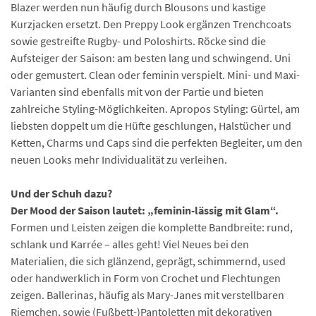
Blazer werden nun häufig durch Blousons und kastige
Kurzjacken ersetzt. Den Preppy Look ergänzen Trenchcoats
sowie gestreifte Rugby- und Poloshirts. Röcke sind die
Aufsteiger der Saison: am besten lang und schwingend. Uni
oder gemustert. Clean oder feminin verspielt. Mini- und Maxi-
Varianten sind ebenfalls mit von der Partie und bieten
zahlreiche Styling-Möglichkeiten. Apropos Styling: Gürtel, am
liebsten doppelt um die Hüfte geschlungen, Halstücher und
Ketten, Charms und Caps sind die perfekten Begleiter, um den
neuen Looks mehr Individualität zu verleihen.
Und der Schuh dazu?
Der Mood der Saison lautet: „feminin-lässig mit Glam“.
Formen und Leisten zeigen die komplette Bandbreite: rund,
schlank und Karrée – alles geht! Viel Neues bei den
Materialien, die sich glänzend, geprägt, schimmernd, used
oder handwerklich in Form von Crochet und Flechtungen
zeigen. Ballerinas, häufig als Mary-Janes mit verstellbaren
Riemchen, sowie (Fußbett-)Pantoletten mit dekorativen