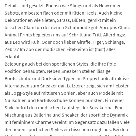
Details sind gesetzt. Ebenso wie Slings und als Newcomer
Sabots, am besten flach oder mit Kitten Heels. Auch kleine
Dekorationen wie Nieten, Strass, Blüten, gemixt mit ein
bisschen Glam tun der neuen Schuhmode gut. Apropos Glam:
Animal Prints begleiten uns auf Schritt und Tritt. Allerdings:
aus Leo wird Kuh. Oder doch lieber Giraffe, Tiger, Schlange,
Zebra? Im Zoo der modischen Eitelkeiten ist (fast) alles
erlaubt.
Belebung auch bei den sportlichen Styles, die ihre Pole
Position behaupten. Neben Sneakern stellen lässige
Bootsschuhe und Docksider-Typen im Preppy Look attraktive
Alternativen zum Sneaker dar. Letzterer zeigt sich am liebsten
als Jogg-Style auf mittleren Sohlen, aber auch Modelle mit
Nullsohlen und Barfuß-Schuhe können punkten. Ein neuer
Style betritt den modischen Laufsteg: der Sneakerina. Eine
Mischung aus Ballerina und Sneaker, der sportliche Dynamik
mit femininem Charme vereint. Im Gegensatz dazu fallen viele
der neuen sportlichen Styles ein bisschen rough aus. Bei den