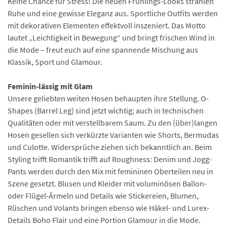
Keine Chance für Stress! Die neuen Frühlings-Looks strahlen
Ruhe und eine gewisse Eleganz aus. Sportliche Outfits werden
mit dekorativen Elementen effektvoll inszeniert. Das Motto
lautet „Leichtigkeit in Bewegung“ und bringt frischen Wind in
die Mode – freut euch auf eine spannende Mischung aus
Klassik, Sport und Glamour.
Feminin-lässig mit Glam
Unsere geliebten weiten Hosen behaupten ihre Stellung. O-
Shapes (Barrel Leg) sind jetzt wichtig; auch in technischen
Qualitäten oder mit verstellbarem Saum. Zu den (über)langen
Hosen gesellen sich verkürzte Varianten wie Shorts, Bermudas
und Culotte. Widersprüche ziehen sich bekanntlich an. Beim
Styling trifft Romantik trifft auf Roughness: Denim und Jogg-
Pants werden durch den Mix mit femininen Oberteilen neu in
Szene gesetzt. Blusen und Kleider mit voluminösen Ballon-
oder Flügel-Ärmeln und Details wie Stickereien, Blumen,
Rüschen und Volants bringen ebenso wie Häkel- und Lurex-
Details Boho Flair und eine Portion Glamour in die Mode.