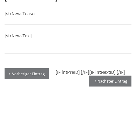
[strNewsTeaser]
[strNewsText]
[IF intPreID]
[/IF][IF intNextID]
[/IF]
Vorheriger Eintrag
Nächster Eintrag