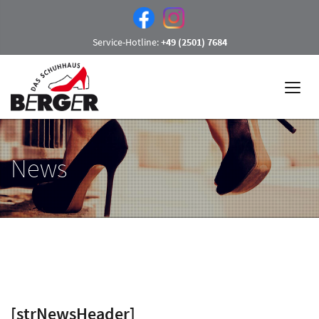
Service-Hotline:
+49 (2501) 7684
News
[strNewsHeader]